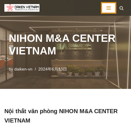
コ
ン
テ
NIHON M&A CENTER
ン
ツ
VIETNAM
へ
ス
キ
by
daiken-vn
2024年6月13日
ッ
プ
Nội thất văn phòng NIHON M&A CENTER
VIETNAM