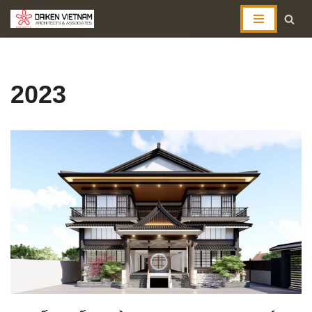
コ
ン
テ
2023
ン
ツ
へ
ス
キ
ッ
プ