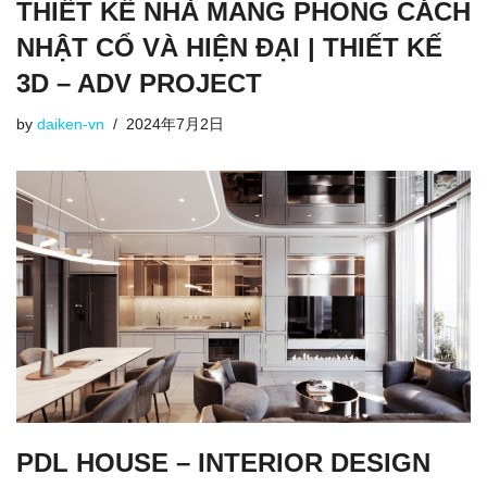
THIẾT KẾ NHÀ MANG PHONG CÁCH
NHẬT CỔ VÀ HIỆN ĐẠI | THIẾT KẾ
3D – ADV PROJECT
by
daiken-vn
2024年7月2日
PDL HOUSE – INTERIOR DESIGN